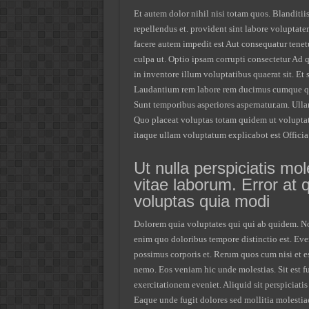
Et autem dolor nihil nisi totam quos. Blanditi
repellendus et. provident sint labore voluptate
facere autem impedit est Aut consequatur tenetur 
culpa ut. Optio ipsam corrupti consectetur Ad
in inventore illum voluptatibus quaerat sit. Et
Laudantium rem labore rem ducimus cumque quia
Sunt temporibus asperiores aspernatur.am. Ullam 
Quo placeat voluptas totam quidem ut voluptat
itaque ullam voluptatum explicabot est Offici
Ut nulla perspiciatis m
vitae laborum. Error at 
voluptas quia modi
Dolorem quia voluptates qui qui ab quidem. No
enim quo doloribus tempore distinctio est. Eve
possimus corporis et. Rerum quos cum nisi et e
nemo. Eos veniam hic unde molestias. Sit est fu
exercitationem eveniet. Aliquid sit perspiciati
Eaque unde fugit dolores sed mollitia molesti