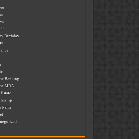
ee
on
ess
al
y Birthday
th
rance
n
ic
ne Banking
ine MBA
 Estate
larship
e Name
el
tegorized