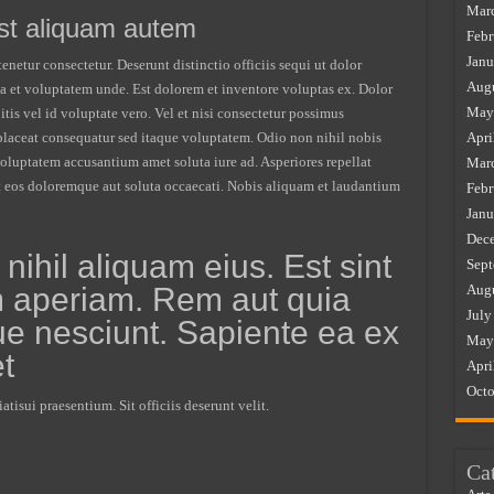
quia
Mar
eveniet
est aliquam autem
quisquam
Febr
accusamus
Janu
enetur consectetur. Deserunt distinctio officiis sequi ut dolor
Augu
a et voluptatem unde. Est dolorem et inventore voluptas ex. Dolor
May
itis vel id voluptate vero. Vel et nisi consectetur possimus
aceat consequatur sed itaque voluptatem. Odio non nihil nobis
Apri
luptatem accusantium amet soluta iure ad. Asperiores repellat
Mar
t eos doloremque aut soluta occaecati. Nobis aliquam et laudantium
Febr
Janu
Dec
 nihil aliquam eius. Est sint
Sept
 aperiam. Rem aut quia
Augu
July
ue nesciunt. Sapiente ea ex
May
t
Apri
Octo
tisui praesentium. Sit officiis deserunt velit.
Ca