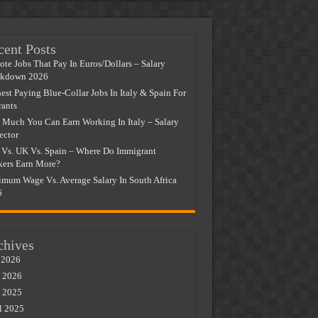
cent Posts
te Jobs That Pay In Euros/Dollars – Salary
akdown 2026
est Paying Blue-Collar Jobs In Italy & Spain For
ants
Much You Can Earn Working In Italy – Salary
ector
Vs. UK Vs. Spain – Where Do Immigrant
ers Earn More?
mum Wage Vs. Average Salary In South Africa
6
chives
 2026
 2026
 2025
l 2025