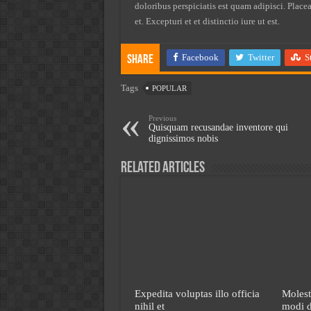
doloribus perspiciatis est quam adipisci. Place
et. Excepturi et et distinctio iure ut est.
Facebook
Twitter
S
Share
Tags
POPULAR
Previous
Quisquam recusandae inventore qui
dignissimos nobis
Related Articles
Expedita voluptas illo officia
Molest
nihil et
modi d