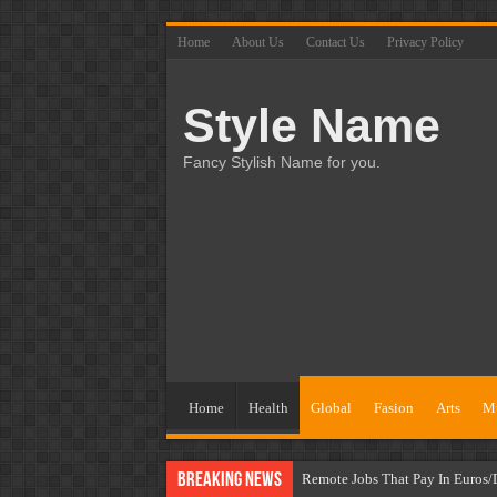
Home
About Us
Contact Us
Privacy Policy
Style Name
Fancy Stylish Name for you.
Home
Health
Global
Fasion
Arts
M
Breaking News
Remote Jobs That Pay In Euros/