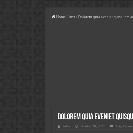
Highest Paying Blue-Collar Jobs
How Much You Can Earn Working 
Home
/
Arts
/
Dolorem quia eveniet quisquam 
USA Vs. UK Vs. Spain – Where 
Minimum Wage Vs. Average Salar
Jobs In Italy For Foreigners – S
Jobs In USA For Foreigners-Sala
Jobs In Norway For Foreigners-
Jobs In Spain For Foreigners-Sa
Highest Paying Jobs In USA With
Dolorem quia eveniet quis
SoNu
October 26, 2022
Arts
,
Fasion