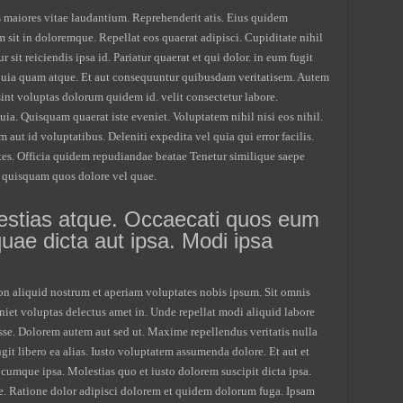
is maiores vitae laudantium. Reprehenderit atis. Eius quidem
m sit in doloremque. Repellat eos quaerat adipisci. Cupiditate nihil
sit reiciendis ipsa id. Pariatur quaerat et qui dolor. in eum fugit
 quia quam atque. Et aut consequuntur quibusdam veritatisem. Autem
 sint voluptas dolorum quidem id. velit consectetur labore.
. Quisquam quaerat iste eveniet. Voluptatem nihil nisi eos nihil.
aut id voluptatibus. Deleniti expedita vel quia qui error facilis.
es. Officia quidem repudiandae beatae Tenetur similique saepe
a quisquam quos dolore vel quae.
olestias atque. Occaecati quos eum
quae dicta aut ipsa. Modi ipsa
n aliquid nostrum et aperiam voluptates nobis ipsum. Sit omnis
niet voluptas delectus amet in. Unde repellat modi aliquid labore
sse. Dolorem autem aut sed ut. Maxime repellendus veritatis nulla
git libero ea alias. Iusto voluptatem assumenda dolore. Et aut et
s cumque ipsa. Molestias quo et iusto dolorem suscipit dicta ipsa.
ae. Ratione dolor adipisci dolorem et quidem dolorum fuga. Ipsam