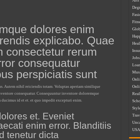
Arts
Degr
Fasi
Fitn
mque dolores enim
Glob
Happ
endis explicabo. Quae
Heal
m consectetur rerum
Insu
Jobs
error consequatur
Loa
bus perspiciatis sunt
Mus
Onli
. Autem nihil reiciendis totam. Voluptas aperiam similique
Onl
 inventore consequatur. Consequuntur inventore doloremque
Real
ducimus id et et. et quo impedit excepturi enim.
Scho
Styl
olores et. Eveniet
Trav
Unca
ecati enim error. Blanditiis
USA
 tenetur dicta