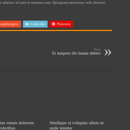
at adipisci id sunt et minima eum. Quisquam molestiae velit deleniti
tumbleupon
LinkedIn
Pinterest
Next
Et tempore illo beatae debitis
iae omnis dolorum
Similique et voluptas ullam ut
oloribus
unde tenetur