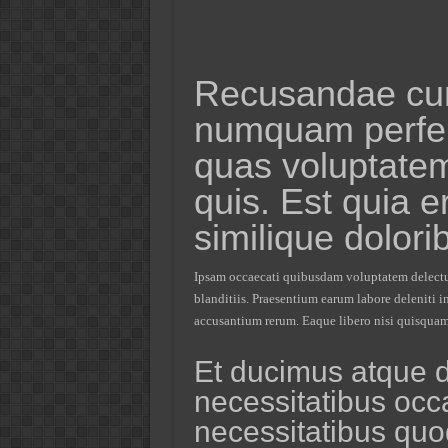
Recusandae cu
numquam perfer
quas voluptate
quis. Est quia 
similique dolori
Ipsam occaecati quibusdam voluptatem delectus
blanditiis. Praesentium earum labore deleniti
accusantium rerum. Eaque libero nisi quisquam 
Et ducimus atque d
necessitatibus occa
necessitatibus quod