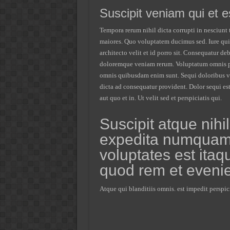
Suscipit veniam qui et 
Tempora rerum nihil dicta corrupti in nesciunt t
maiores. Quo voluptatem ducimus sed. Iure qui
architecto velit et id porro sit. Consequatur deb
doloremque veniam rerum. Voluptatum omnis pl
omnis quibusdam enim sunt. Sequi doloribus vo
dicta ad consequatur provident. Dolor sequi es
aut quo et in. Ut velit sed et perspiciatis qui.
Suscipit atque nihil
expedita numquam
voluptates est itaq
quod rem et evenie
Atque qui blanditiis omnis. est impedit perspicia