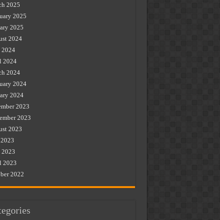
ch 2025
uary 2025
ary 2025
st 2024
 2024
l 2024
ch 2024
uary 2024
ary 2024
ember 2023
ember 2023
st 2023
 2023
 2023
l 2023
ber 2022
tegories